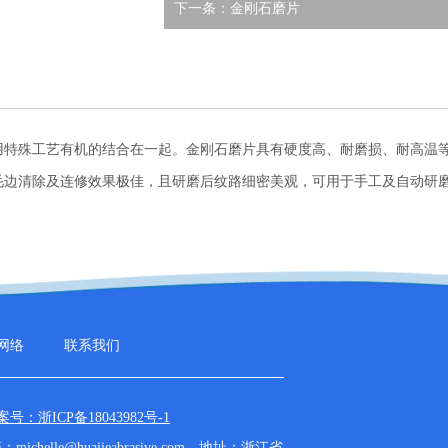
下一条：金刚石磨片
用特殊工艺有机的结合在一起。金刚石磨片具有硬度高、耐磨损、耐高温
毛边清除及连修效果极佳，且研磨后纹路细密美观，可用于手工及自动研
网络
联系我们
案号：浙ICP备18043982号-1
箱：
michelle@huajieabrasive.com
地址：浙江省