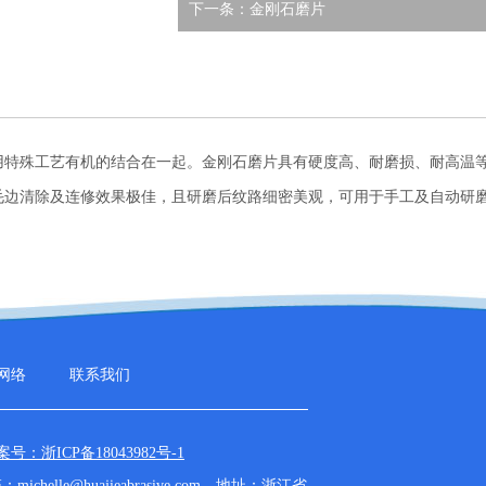
下一条：金刚石磨片
用特殊工艺有机的结合在一起。金刚石磨片具有硬度高、耐磨损、耐高温
毛边清除及连修效果极佳，且研磨后纹路细密美观，可用于手工及自动研
网络
联系我们
案号：浙ICP备18043982号-1
箱：
michelle@huajieabrasive.com
地址：浙江省